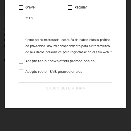
Gravel
Regular
MTB
WOMEN'S SUMMER SS
WOMEN’S ULTRAZ WINTER
D
Como parte interesada, después de haber leído la
política
SKIN LAYER P1
LS SKIN LAYER
de privacidad
, doy mi consentimiento para el tratamiento
-49%
-50%
85,00 EUR
43,00 EUR
125,00 EUR
2
de mis datos personales para registrarse en el sitio web.
63,00 EUR
1
Acepto recibir newsletters promocionales
II
II
Acepto recibir SMS promocionales
SUSCRÍBETE AHORA