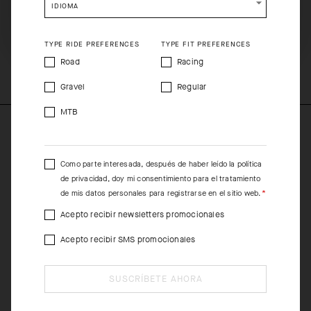
que se adapta al cuerpo como una segunda piel, es apta tanto
IDIOMA
para rutas rápidas en grupo como para días de competición.
SHIP TO ANOTHER COUNTRY.
TYPE RIDE PREFERENCES
TYPE FIT PREFERENCES
COMPOSITION
Road
Racing
74%Polyester 15%Polyamide 11%Elastane
Gravel
Regular
MTB
Como parte interesada, después de haber leído la
política
de privacidad
, doy mi consentimiento para el tratamiento
de mis datos personales para registrarse en el sitio web.
Acepto recibir newsletters promocionales
Acepto recibir SMS promocionales
SUSCRÍBETE AHORA