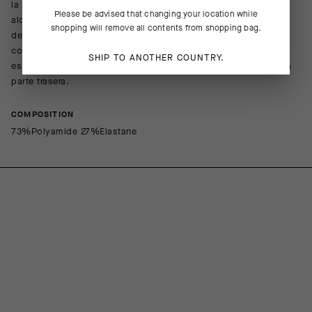
la parte trasera, ya que el contenido de los bolsillos puede ser
Please be advised that changing your location while
alcanzado fácilmente al abrir la cremallera de doble dirección
shopping will remove all contents from shopping bag.
desde abajo. Esta rectificación, junto con la ausencia de
costuras de la banda reflectante en la parte central de la
SHIP TO ANOTHER COUNTRY.
espalda, garantiza que el agua no entre por ningún punto de la
parte trasera.
COMPOSITION
73%Polyamide 27%Elastane