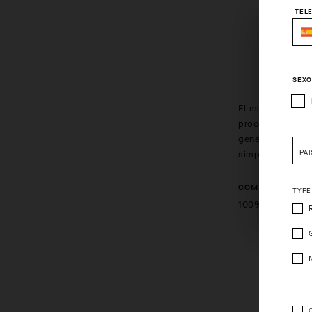
TEL
DES
SEX
El maillot GT re
proceso respetuo
generar fricción,
PAÍ
simplificados.
Pleas
COMPOSITION
TYPE
100%Polyester