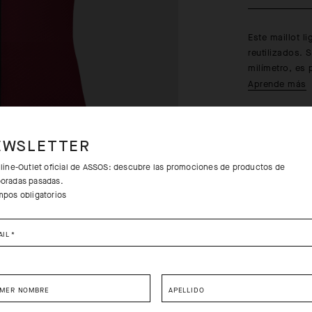
Este maillot l
reutilizados.
milímetro, es 
Aprende más
EWSLETTER
nline-Outlet oficial de ASSOS: descubre las promociones de productos de
oradas pasadas.
mpos obligatorios
Devolucione
AIL
*
Envíos grat
IMER NOMBRE
APELLIDO