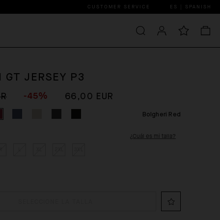
CUSTOMER SERVICE
ES | SPANISH
 GT JERSEY P3
-45%
UR
66,00 EUR
Bolgheri Red
¿Cuál es mi talla?
M
L
XL
2XL
3XL
SELECCIONE LA TALLA