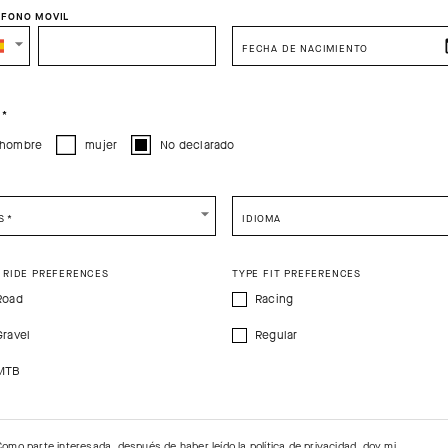
ÉFONO MOVIL
SELECT YOUR COUNTRY
FECHA DE NACIMIENTO
You are browsing
Spain Website
site, but it appears you are located in
US
.
CRIPCIÓN DEL PRODUCTO
CARACTERÍSTICAS TÉCNIC
How would you like to proceed?
O
*
hombre
mujer
No declarado
Form presenta un diseño cómodo para rutas de larga distancia, elabor
CONTINUE TO
US
SITE.
CLOSE ADVICE.
so con el medioambiente. El principal objetivo de este modelo es ser
 por lo que presenta tejidos transpirables que evacúan el calor y bolsil
S
*
IDIOMA
e be advised that changing your location while shopping will remove all content
shopping bag.
 RIDE PREFERENCES
TYPE FIT PREFERENCES
SHIP TO ANOTHER COUNTRY.
Road
Racing
Gravel
Regular
MTB
Como parte interesada, después de haber leído la
política de privacidad
, doy mi