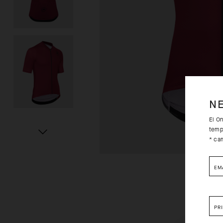
N
El O
temp
* ca
EM
PR