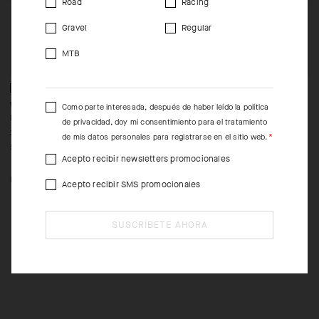
Road
Racing
Gravel
Regular
MTB
WOMEN’S WINTER LS SKIN
WOMEN’S ULTRAZ WINTER
D
Como parte interesada, después de haber leído la
política
LAYER
LS SKIN LAYER
T
de privacidad
, doy mi consentimiento para el tratamiento
-50%
-50%
105,00 EUR
125,00 EUR
1
de mis datos personales para registrarse en el sitio web.
53,00 EUR
63,00 EUR
9
Acepto recibir newsletters promocionales
II
II
Acepto recibir SMS promocionales
SUSCRÍBETE AHORA