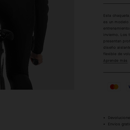
Esta chaqueta,
es un modelo p
entrenamiento
invierno. Los 
presentan prot
diseño aislant
flexible de vo
Aprende más
Devolucione
Envíos grat