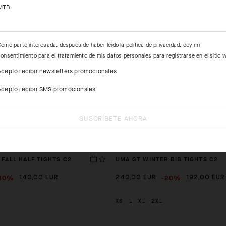
MTB
Como parte interesada, después de haber leído la
política de privacidad
, doy mi
consentimiento para el tratamiento de mis datos personales para registrarse en el sitio 
Acepto recibir newsletters promocionales
Acepto recibir SMS promocionales
SUSCRÍBETE AHORA
 FALL HALF TIGHTS C2
UMA GT WINTER BIB TIGHTS C2
30%
-20%
140,00 EUR
240,00 EUR
192,00 EUR
XS
L
XL
2XL