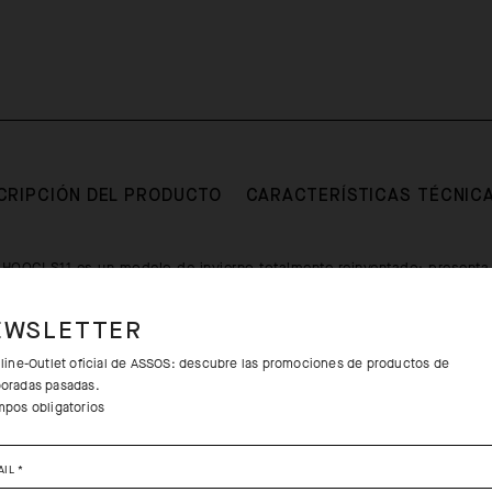
CRIPCIÓN DEL PRODUCTO
CARACTERÍSTICAS TÉCNIC
HOOGI S11 es un modelo de invierno totalmente reinventado: presenta
ología de mapeo corporal, así como mejoras en nuestros tejidos soft
aumentan la transpirabilidad, proporcionan mayor libertad de movimie
EWSLETTER
nes en posiciones de pedaleo erguidas. El tejido principal del cuerpo
nuestra membrana AIRBLOCK patentada, que bloquea por completo el vi
nline-Outlet oficial de ASSOS: descubre las promociones de productos de
oradas pasadas.
 las salpicaduras de la carretera. Este material presenta más transpira
mpos obligatorios
más de una estructura más flexible que permite crear un cómodo diseñ
umen reducido.
AIL
*