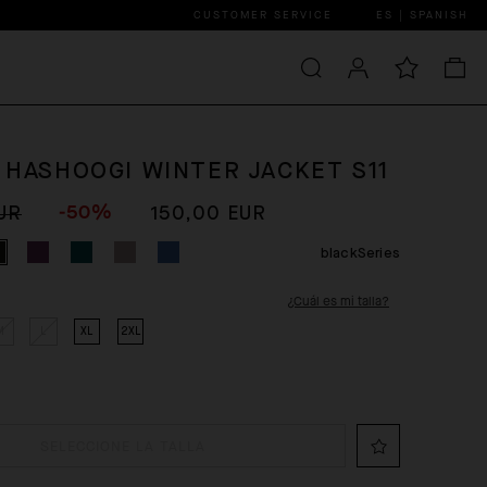
CUSTOMER SERVICE
ES | SPANISH
 HASHOOGI WINTER JACKET S11
-50%
UR
150,00 EUR
blackSeries
¿Cuál es mi talla?
M
L
XL
2XL
SELECCIONE LA TALLA