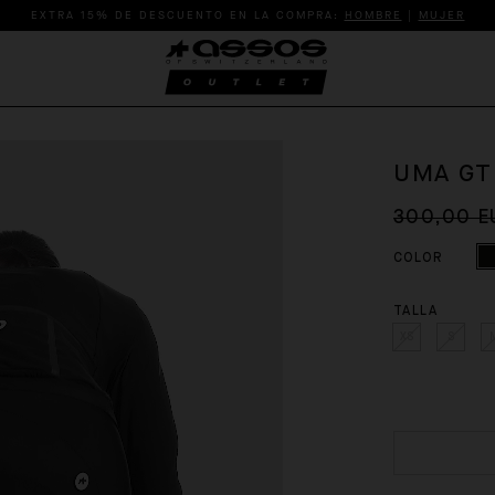
EXTRA 15% DE DESCUENTO EN LA COMPRA:
HOMBRE
|
MUJER
UMA GT
300,00 E
COLOR
TALLA
XS
S