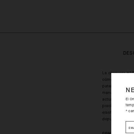
DES
La chaqueta HAS
cómodo con tecn
patentados, que 
N
menos restriccio
actualizada de 
El O
temp
precipitaciones y
* ca
elasticidad, ade
depuradas y vol
EM
COMPOSITION