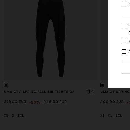
UMA GTV SPRING FALL BIB TIGHTS C2
UMA GT SPRING
-20%
-
310,00 EUR
248,00 EUR
200,00 EUR
XS
S
2XL
XS
XL
2XL